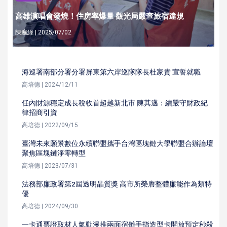
高雄演唱會發燒！住房率爆量 觀光局嚴查旅宿違規
陳遍綠 | 2025/07/02
海巡署南部分署分署屏東第六岸巡隊隊長杜家貴 宣誓就職
高培德 | 2024/12/11
任內財源穩定成長稅收首超越新北市 陳其邁：續嚴守財政紀
律招商引資
高培德 | 2022/09/15
臺灣未來願景數位永續聯盟攜手台灣區塊鏈大學聯盟合辦論壇
聚焦區塊鏈淨零轉型
高培德 | 2023/07/31
法務部廉政署第2屆透明晶質獎 高市所榮膺整體廉能作為類特
優
高培德 | 2024/09/30
一卡通票證取材人氣動漫推兩面宿儺手指造型卡開放預定秒殺