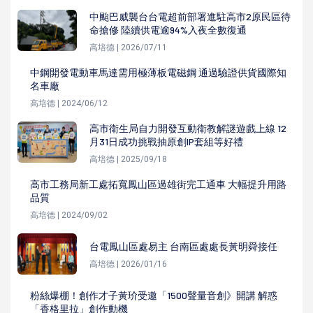
中颱巴威襲台台電超前部署進駐高市2原民區待
命搶修 陸續供電逾94%入夜全數復通
高培德 | 2026/07/11
中鋼開發電動車馬達需用極薄板電磁鋼 通過驗證供貨國際知
名車廠
高培德 | 2024/06/12
高市衛生局自力開發互動衛教解謎遊戲上線 12
月31日成功挑戰抽原創IP套組等好禮
高培德 | 2025/09/18
高市工務局新工處拓寬鳳山區過雄街完工通車 大幅提升用路
品質
高培德 | 2024/09/02
台電鳳山區處易主 台南區處處長黃明舜接任
高培德 | 2026/01/16
粉絲爆棚！創作才子黃玠受邀「1500聲量音創》開講 解惑
「香格里拉」創作動機