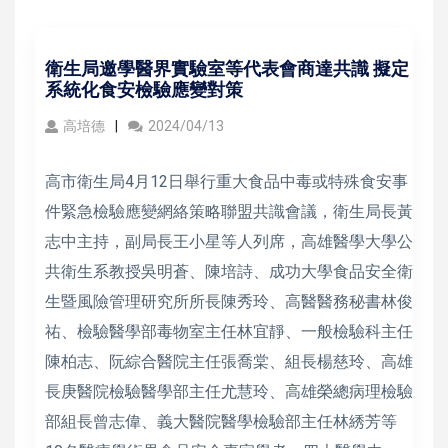
衛生局邀學醫界實驗室等代表會商達共識 擬定
系統化食安檢驗應變對策
高培德
2024/04/13
高市衛生局4月12日舉行重大食品中毒或特殊食安事
件緊急檢驗應變網絡策略聯盟共識會議，衛生局長黃
志中主持，副局長王小星等人列席，高雄醫學大學公
共衛生系教授吳明蒼、陳培詩、成功大學食品安全衛
生暨風險管理研究所所長陳秀玲、高醫醫務秘書林俊
祐、檢驗醫學部毒物室主任林宜靜、一般檢驗科主任
陳柏志、阮綜合醫院主任張喬棠、組長楊慈玲、高雄
長庚醫院檢驗醫學部主任尤慧玲、高雄榮總病理檢驗
部組長曾志偉、義大醫院醫學檢驗部主任林綉芳等