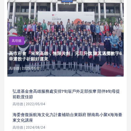
高培德
高市府會「未來高雄，無限共創」元旦升旗 陳其邁擲數字6
幸運骰子祈願好運來
高培德 | 2025/01/01
弘道基金會高雄服務處安排7旬翁戶外足部按摩 陪伴9旬母提
前歡度佳節
高培德 | 2022/05/04
海委會復振航海文化力計畫補助台東縣府 辦南島小聚X海海臺
東文化講座
高培德 | 2024/08/24