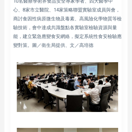
10名醫療學術界食品安全專家學者、四大醫學中
心、8家市立醫院、14家策略聯盟實驗室成員與會，
商討食因性病原微生物及毒素、高風險化學物質等檢
驗技術，會中達成共識盤點各實驗室檢驗資源與量
能，建立緊急應變食安網絡，擬定系統性食安檢驗應
變對策。圖／衛生局提供、文／高培德