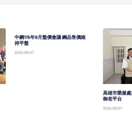
5年9月盤價會議 鋼品售價維
7
高雄市榮服處攜青溪總會共築
御老平台
2026/08/07