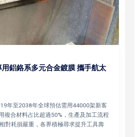
用鋁鉻系多元合金鍍膜 攜手航太
9年至2038年全球預估需用44000架新客
使用複合材料占比超過50%，生產及加工流程
相對耗損嚴重，各界積極尋求提升工具壽