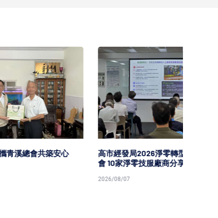
安心
高市經發局2026淨零轉型技術交流
高市勞
會 10家淨零技服廠商分享解決方案
原民就
2026/08/07
2026/08/