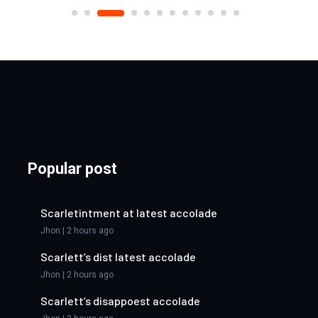
Popular post
Scarletintment at latest accolade
Jhon | 2 hours ago
Scarlett’s dist latest accolade
Jhon | 2 hours ago
Scarlett’s disappoest accolade