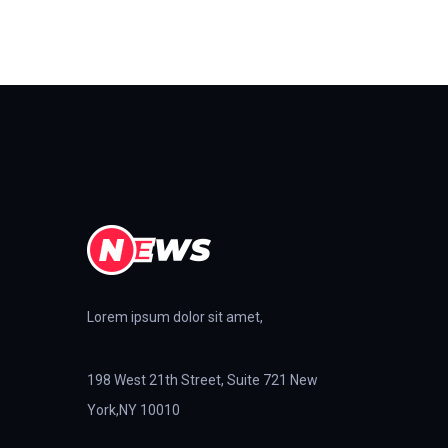
Lorem ipsum dolor sit amet,
198 West 21th Street, Suite 721 New
York,NY 10010