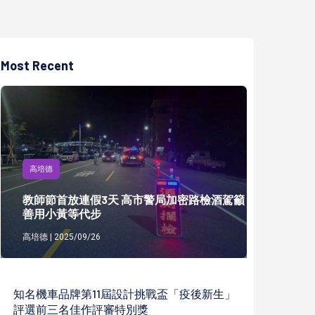
Most Recent
高培德
教師節首放連假3天 高市警局加密路檢酒駕籲
善用小黃等代步
高培德 | 2025/09/26
知名機車品牌第11屆設計挑戰盃「疫後新生」
評選前三名佳作評審特別獎