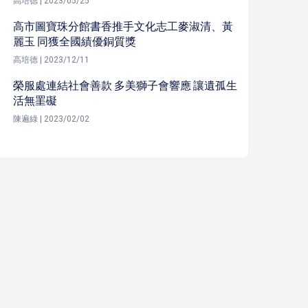
高培德 | 2023/05/25
高市圖寶珠分館書香推手文化志工麥淑清、黃
麗玉 同獲全國績優銅質獎
高培德 | 2023/12/11
榮服處連結社會善款 多美獅子會響應 讓遺孤生
活無罣礙
陳遍綠 | 2023/02/02