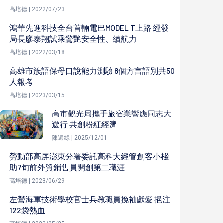
高培德 | 2022/07/23
鴻華先進科技全台首輛電巴MODEL T上路 經發
局長廖泰翔試乘驚艷安全性、續航力
高培德 | 2022/03/18
高雄市族語保母口說能力測驗 8個方言語別共50
人報考
高培德 | 2023/03/15
高市觀光局攜手旅宿業響應同志大
遊行 共創粉紅經濟
陳遍綠 | 2025/12/01
勞動部高屏澎東分署委託高科大經管創客小棧
助7旬前外貿銷售員開創第二職涯
高培德 | 2023/06/29
左營海軍技術學校官士兵教職員挽袖獻愛 挹注
122袋熱血