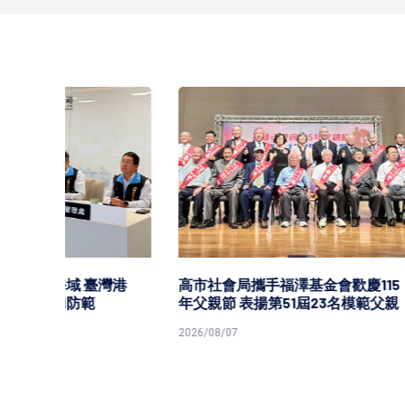
中鋼11
持平盤
2026/08/0
灣港
高市社會局攜手福澤基金會歡慶115
年父親節 表揚第51屆23名模範父親
2026/08/07