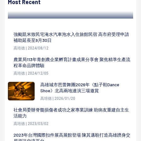
Most Recent
高培德 | 2022/03/24
強颱凱米致民宅淹水汽車泡水入住旅館民宿 高市府受理申請
補助延長至9月30日
高培德 | 2024/08/12
農業局113年青創農企業孵育計畫成果分享會 聚焦精準生產流
程革命品牌體驗
高培德 | 2024/12/05
高雄城市芭蕾舞團2026年《點子鞋Dance
Shoe》北高兩地連演三場邀賞
高培德 | 2026/01/20
社會局委辦脊髓損傷者成功之家專業訓練 助病友重建自主生
活能力
高培德 | 2023/03/02
2023年台灣國際扣件展高展館登場 陳其邁盼打造高雄躋身交
易資訊交流平台