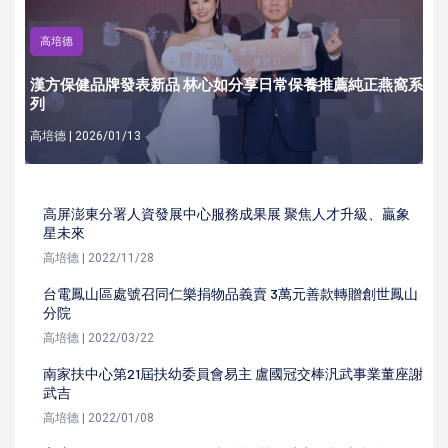
高培德
漢方保健品牌發表新品 林心如分享日常保養推薦純正燕窩系
列
高培德 | 2026/01/13
高屏澎東分署人資發展中心服務成果展 聚焦人才升級、贏象
星未來
高培德 | 2022/11/28
台電鳳山區處號召同仁樂捐物品義賣 3萬元善款轉贈創世鳳山
分院
高培德 | 2022/03/22
南家扶中心第21屆扶幼委員會易主 盧國冠交棒汎武事業董座謝
武吉
高培德 | 2022/01/08