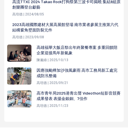
高流TTXC 2024 Takao Rock打狗祭第三波卡司揭曉 集結9組原
創樂團登台獻藝
高培德 | 2024/08/05
2023高雄國際建材大展高展館登場 南市業者參展主推第六代
結構窗角壁面防裂元件
高培德 | 2023/09/08
高雄福華大飯店祭出年終聚餐專案 多重回饋陪
企業迎接馬年新氣象
陳遍綠 | 2025/10/13
因應強颱樺加沙強風豪雨 高市工務局新工處完
成防汛整備
高培德 | 2025/09/21
高市青年局2025港青出聲 Videothon短影音競賽
成果發表 表揚金銀銅、7佳作
高培德 | 2025/11/23