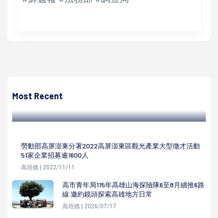
高培德
旗津醫院成立第8處C級巷弄長照站 連結產官學資源預防照
護嘉惠社區長者
Most Recent
高培德 | 2023/06/17
勞動部高屏澎東分署2022高屏澎東區觀光產業大型徵才活動
51家企業招募逾1600人
高培德 | 2022/11/11
高市青年局115年高雄山海探險隊6至8月續推6路
線 邀約鏡頭探索高雄地方日常
高培德 | 2026/07/17