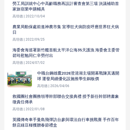
勞工局訓就中心中高齡職務再設計審查會第三場 決議補助首
家旅宿業申購輔具
高培德 | 2022/10/04
農業局動保處前進神農市集 宣導狂犬病防疫呼應世界狂犬病
日
高培德 | 2022/09/25
海委會海巡署新竹艦首航太平洋公海35天護漁 海委會主委管
碧玲慰勉同仁辛勞付出
高培德 | 2024/07/02
中職台鋼雄鷹2026澄清湖主場開幕戰陳其邁開
球 運發局續優化設施推學生銅板價
高培德 | 2026/04/06
救國團社會團務領導幹部聯合交接典禮 授予新任幹部聘書象
徵責任傳承
高培德 | 2022/01/08
英國傳奇車手曼島飛彈訪台參與環法自行車挑戰賽 手作百年
餅店綠豆椪獲贈春節禮盒