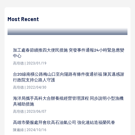
高市指定社區接種站續開放施打莫德納、BNT疫苗 陳其邁提
醒不忘登革熱防治
Most Recent
高培德 | 2022/06/23
加工處春節續推四大便民措施 突發事件通報24小時緊急應變
中心
高培德 | 2023/01/19
台20線南橫公路梅山口至向陽路有條件復通祈福 陳其邁感謝
行政院支持公路人守護
高培德 | 2022/04/30
海洋局攜手高科大合辦養殖經營管理課程 同步說明小型漁機
具補助措施
高培德 | 2023/06/07
高雄市榮服處拜會欣高石油氣公司 強化連結造福榮民眷
陳遍綠 | 2024/10/16