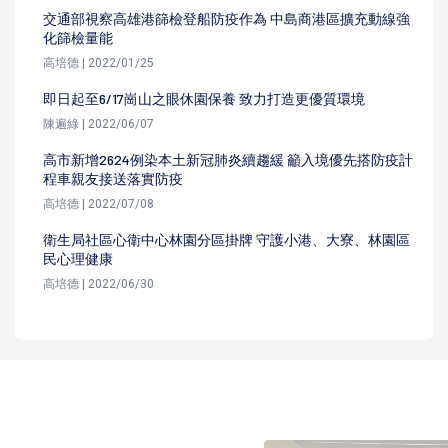
交通部視察高雄港篩檢登船防疫作為 中島商港區擴充動線強
化篩檢量能
高培德 | 2022/01/25
即日起至6/17崗山之眼休園保養 致力打造更優質環境
陳遍綠 | 2022/06/07
高市新增2624例染本土新冠肺炎續趨緩 籲入境優先搭防疫計
程車親友接送落實防疫
高培德 | 2022/07/08
衛生局社區心衛中心林園分區掛牌 守護小港、大寮、林園區
民心理健康
高培德 | 2022/06/30