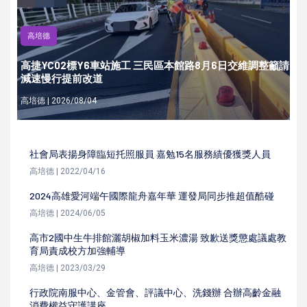
高培德
高捷YC02標Y6車站施工 三民區本館路8月6日交維調整籲請
減速慢行提前改道
高培德 | 2026/08/04
社會局表揚身障臨短托照服員 嘉勉15名服務績優獲獎人員
高培德 | 2022/04/16
2024高雄愛河端午國際龍舟嘉年華 運發局同步推超值酷碰
高培德 | 2024/06/05
高市2國中生牛排館灑胡椒加料玉米濃湯 致歉送獎懲處議處教
育局責成校方加強輔導
高培德 | 2023/03/29
行政院南服中心、金管會、評議中心、洗錢辦 合辦高齡金融
消費權益守護講座