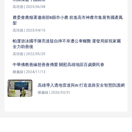
高培德 | 2023/06/08
農委會農糧署邀南部6縣市小農 前進高市神農市集展售國產鳳
梨
高培德 | 2023/04/15
帕運游泳國手陳亮達疑自摔不幸遭公車輾斃 運發局探視家屬
全力助善後
高培德 | 2022/05/25
中華佛教善緣慈善會傳愛 關慰高雄地區百歲榮民眷
陳遍綠 | 2024/11/13
高雄導入透地雷達與AI 打造道路安全智慧防護網
陳遍綠 | 2026/03/31