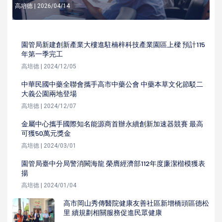
高培德 | 2026/04/14
園管局新建創新產業大樓進駐楠梓科技產業園區上樑 預計115
年第一季完工
高培德 | 2024/12/05
中華民國中藥全聯會攜手高市中藥公會 中藥本草文化節駁二
大義公園兩地登場
高培德 | 2024/12/07
金屬中心攜手國際知名能源商首辦永續創新加速器競賽 最高
可獲50萬元獎金
高培德 | 2024/03/01
園管局臺中分局警消闕海龍 榮膺經濟部112年度廉潔楷模獲表
揚
高培德 | 2024/01/04
高市岡山秀傳醫院健康友善社區新增橋頭區德松
里 續規劃相關服務促進民眾健康