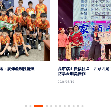
高市旗山廣福社區「四頭四尾‧五福臨門」 獲115年衛福部
防暴金劇獎佳作
2026/08/10