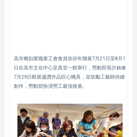
高市雕刻業職業工會會員癸卯年聯展7月21日至8月1
日在高市文化中心至真堂一館舉行，勞動部長許銘春
7月29日觀展盛讚作品匠心獨具，並鼓勵工藝師持續
創作，勞動部扮演勞工最強後盾。