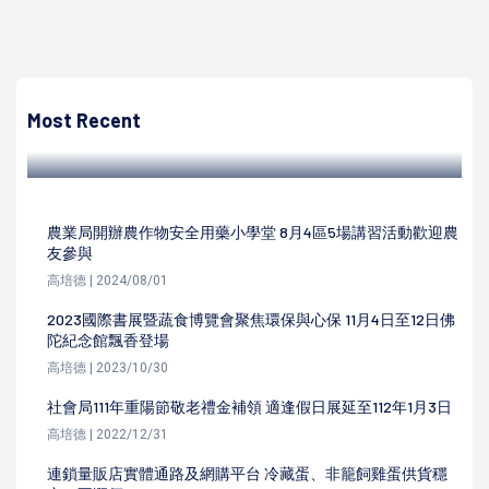
高培德
工研院領先全台打造機器人外送員Cubot ONE 攜手餐飲平
台業者高軟首推服務
Most Recent
高培德 | 2024/02/23
農業局開辦農作物安全用藥小學堂 8月4區5場講習活動歡迎農
友參與
高培德 | 2024/08/01
2023國際書展暨蔬食博覽會聚焦環保與心保 11月4日至12日佛
陀紀念館飄香登場
高培德 | 2023/10/30
社會局111年重陽節敬老禮金補領 適逢假日展延至112年1月3日
高培德 | 2022/12/31
連鎖量販店實體通路及網購平台 冷藏蛋、非籠飼雞蛋供貨穩