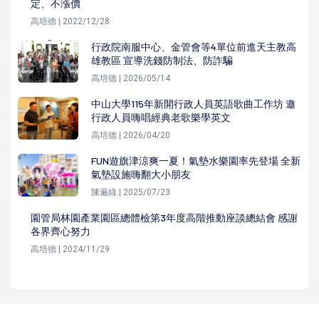
定、不漲價
高培德 | 2022/12/28
行政院南服中心、金管會等4單位前進天主教高
雄教區 宣導洗錢防制法、防詐騙
高培德 | 2026/05/14
中山大學115年新開行政人員英語歌曲工作坊 邀
行政人員嗨唱經典老歌樂學英文
高培德 | 2026/04/20
FUN遊旗津涼爽一夏！氣墊水樂園率先登場 全新
氣墊設施嗨翻大小朋友
陳遍綠 | 2025/07/23
園管局林園產業園區總體檢第3年度高階推動座談總結會 感謝
各界齊心努力
高培德 | 2024/11/29