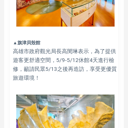
▲旗津貝殼館
高雄市政府觀光局長高閔琳表示，為了提供
遊客更舒適空間，5/9-5/12休館4天進行檢
修，籲請民眾5/13之後再造訪，享受更優質
旅遊環境！