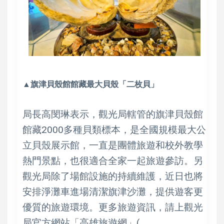
▲旗津貝殼館館藏最大貝殼「二枚貝」
局長高閔琳表示，觀光局轄管的旗津貝殼館
館藏2000多種貝類標本，是全國規模最大公
立貝殼展示館，一直是團體旅遊和校外教學
熱門景點，也很適合全家一起旅遊參訪。另
觀光局除了場館設施的持續維護，近日也將
安排淨灘車進場清潔旗津沙灘，提供遊客更
優質的旅遊環境。更多旅遊資訊，請上觀光
局官方網站「高雄旅遊網」(