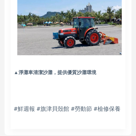
▲淨灘車清潔沙灘，提供優質沙灘環境
#鮮週報 #旗津貝殼館 #勞動節 #檢修保養