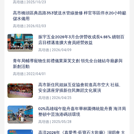
高培德 | 2025/10/23
高市橋頭區典昌路353號送水管線搶修 梓官等區停水20小時籲
儲水備用
高培德 | 2026/02/03
振宇五金2026年3月合併營收成長4.66% 續朝百
店目標邁進擴大會員經營效益
高培德 | 2026/04/09
青年局輔導寵物生前禮儀業萊芙文創 領先全台鏈結寺廟參與
新創活動
高培德 | 2022/04/01
高市新住民姐妹互促協會前進高市空大 社福、
安全講座穿插新住民舞蹈文化展演
高培德 | 2026/04/25
025高雄端午龍舟嘉年華林園傳統龍舟賽 海洋局
整頓中芸漁港碼頭環境
高培德 | 2025/05/28
高流2026年《真愛秀‧藍寶石大歌廳》演唱會 大