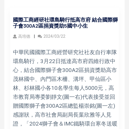
國際工商經研社環島騎行抵高市府 結合國際獅
子會300A2區捐資獎助5國中小生
高培德
2024/03/22
中華民國國際工商經營研究社社友自行車隊
環島騎行，3月22日抵達高市府四維行政中
心，結合國際獅子會300A2區捐資獎助高市
茂林國中、內門區木柵、溝坪、甲仙區小
林、杉林國小各10名學生每人5000元，高
市教育局專委劉靜文(圖一右)代表接受並回
贈國際獅子會300A2區總監楊崇銘(圖一左)
感謝狀，高市社會局副局長葉欣雅等人見
證，「2024獅子會＆IMC鐵騎環台寒冬送暖