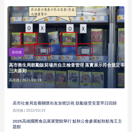
高培德
高市衛生局鼓勵販菸場所自主檢查管理 落實展示符合規定等
三大原則
高培德 | 2025/08/28
高市社會局造冊關懷街友加密訪視 鼓勵接受安置早日回歸
高培德 | 2022/03/23
2025高雄國際食品展展覽館舉行 魷秋公會參展魷秋航海王主
題館