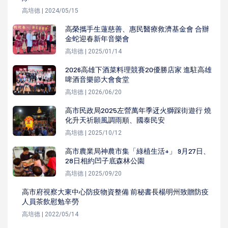
高培德 | 2024/05/15
高榮攜手生蓮慈善、惠民醫療救濟基金會 合辦
金蛇迎春新年音樂會
高培德 | 2025/01/14
2026高雄下酒菜料理競賽20優勝店家 進駐高雄
啤酒音樂節大會食堂
高培德 | 2026/06/20
高市民政局2025左營萬年季迓火獅踩街遊行 燒
化升天祈願風調雨順、國泰民安
高培德 | 2025/10/12
高市農業局神農市集「綠植生活+」 9月27日、
28日相約凹子底森林公園
高培德 | 2025/09/20
高市府視察大東中心防疫物資整備 前秘書長楊明州致贈防疫
人員茶飲慰勉辛勞
高培德 | 2022/05/14