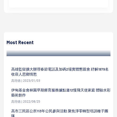
高培德
心潮緻麗協會攜手立委許智傑服務處 前進左營區百貨合辦溫
馨五月感恩活動
Most Recent
高培德 | 2024/05/17
高雄監獄擴大辦理春節電話及加碼2場實體懇親會 紓解1979名
收容人思鄉情愁
高培德 | 2023/01/03
伊甸基金會林園早期療育服務據點邀12慢飛天使家庭 體驗水彩
藝術創作
高培德 | 2022/08/25
高市三民區公所113年公民參與活動 聚焦淨零轉型培訓種子團
隊