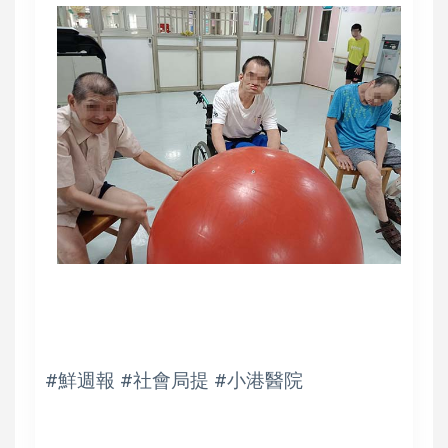
#鮮週報 #社會局提 #小港醫院