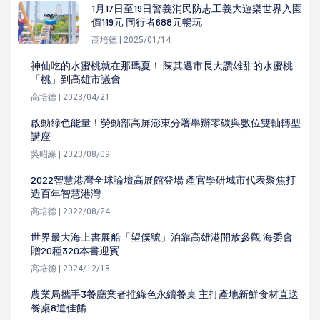
1月17日至19日警義消民防志工義大遊樂世界入園
價119元 同行者688元暢玩
高培德 | 2025/01/14
神仙吃的水蜜桃就在那瑪夏！ 陳其邁市長大讚雄甜的水蜜桃
「桃」到高雄市議會
高培德 | 2023/04/21
啟動綠色能量！勞動部高屏澎東分署舉辦零碳與數位雙軸轉型
講座
吳昭緣 | 2023/08/09
2022智慧港灣全球論壇高展館登場 產官學研城市代表聚焦打
造百年智慧港灣
高培德 | 2022/08/24
世界最大海上書展船「望僕號」泊靠高雄港開放參觀 海委會
贈20種320本書迎賓
高培德 | 2024/12/18
農業局攜手3餐廳業者推綠色永續餐桌 主打產地新鮮食材直送
餐桌8道佳餚