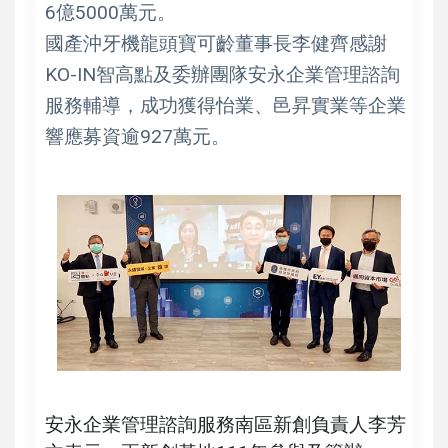
6億5000萬元。
國產沖牙機龍頭寶可齡董事長李健齊感謝
KO-IN智高點及委辦團隊安永企業管理諮詢
服務輔導，成功獲得怡業、邑昇實業等企業
響應募資逾927萬元。
安永企業管理諮詢服務南區新創負責人李芳