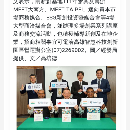
文表示，兩新創基地111年參與及籌辦
MEET大南方、MEET TAIPEI、邁向資本市
場商務媒合、ESG新創投資暨媒合會等4場
大型商洽媒合會，並辦理多場創業系列講座
及商務交流活動，也積極輔導新創及在地企
業，招商相關事宜可電洽高雄智慧科技創新
園區營運辦公室(07)2269002。圖／經發局
提供、文／高培德