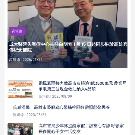
高培德
成大醫院失智症中心主任白明奇 1 月 15 日起同步駐診高雄秀
傳紀念醫院
高培德 | 2026/01/12
颱風豪雨接力致高市農損逾1億3500萬元 農業局
爭取第三波現金救助納入4品項
高培德 | 2025/08/09
倍感溫馨！高雄市榮服處心繫楠梓區較需照顧榮民眷
陳遍綠 | 2023/08/21
高市警局少年隊提醒寒假工讀當心有詐 呼籲家
長多關心子女生活交友