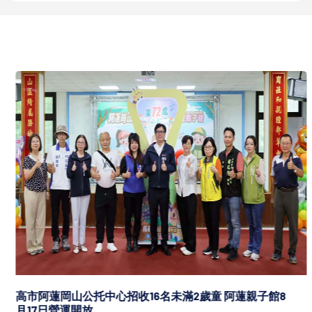
高市阿蓮岡山公托中心招收16名未滿2歲童 阿蓮親子館8
月17日營運開放