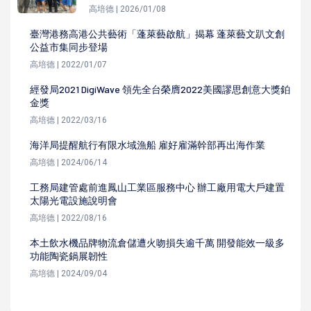
高培德 | 2026/01/08
臺灣港務高港公共藝術「蓬萊藝啟航」揭幕 蓬萊藝文趴文創
公益市集同步登場
高培德 | 2022/01/07
經發局2021 DigiWave 領先全台榮膺2022美國謬思創意大獎鉑
金獎
高培德 | 2022/03/16
海洋局提醒航行有限水域漁船 雇好雇滿幹部再出海作業
高培德 | 2024/06/14
工務局建管處前進鳳山工業區服務中心 辦工廠用電大戶建置
太陽光電設施說明會
高培德 | 2022/08/16
本土飲水機品牌物流倉儲遭火吻損失逾千萬 開發能效一級多
功能陶瓷鍋展韌性
高培德 | 2024/09/04