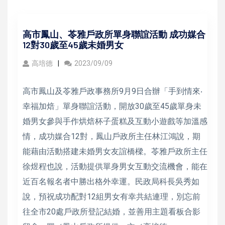
高市鳳山、苓雅戶政所單身聯誼活動 成功媒合
12對30歲至45歲未婚男女
高培德
2023/09/09
高市鳳山及苓雅戶政事務所9月9日合辦「手到情來‧
幸福加焙」單身聯誼活動，開放30歲至45歲單身未
婚男女參與手作烘焙杯子蛋糕及互動小遊戲等加溫感
情，成功媒合12對，鳳山戶政所主任林江鴻說，期
能藉由活動搭建未婚男女友誼橋樑。苓雅戶政所主任
徐煜程也說，活動提供單身男女互動交流機會，能在
近百名報名者中勝出格外幸運。民政局科長吳秀如
說，預祝成功配對12組男女有幸共結連理，別忘前
往全市20處戶政所登記結婚，並善用主題看板合影