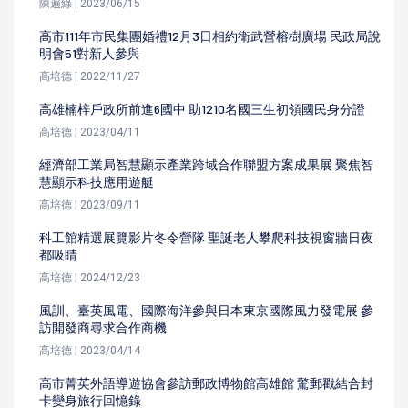
陳遍綠 | 2023/06/15
高市111年市民集團婚禮12月3日相約衛武營榕樹廣場 民政局說
明會51對新人參與
高培德 | 2022/11/27
高雄楠梓戶政所前進6國中 助1210名國三生初領國民身分證
高培德 | 2023/04/11
經濟部工業局智慧顯示產業跨域合作聯盟方案成果展 聚焦智
慧顯示科技應用遊艇
高培德 | 2023/09/11
科工館精選展覽影片冬令營隊 聖誕老人攀爬科技視窗牆日夜
都吸睛
高培德 | 2024/12/23
風訓、臺英風電、國際海洋參與日本東京國際風力發電展 參
訪開發商尋求合作商機
高培德 | 2023/04/14
高市菁英外語導遊協會參訪郵政博物館高雄館 驚郵戳結合封
卡變身旅行回憶錄