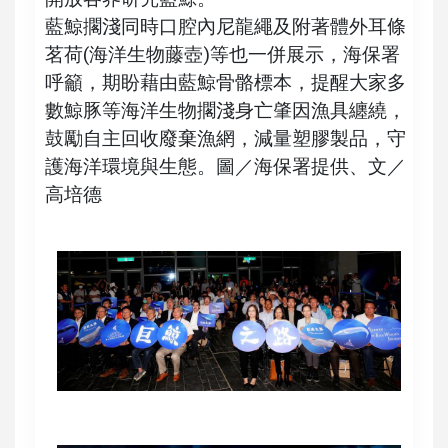
藍鯨擱淺同時口腔內尼龍繩及附著體外耳條
茗荷(海洋生物藤壺)等也一併展示，海保署
呼籲，期盼藉由藍鯨骨骼標本，提醒大家多
數鯨豚等海洋生物擱淺身亡肇因漁具纏繞，
鼓勵自主回收廢棄漁網，減量塑膠製品，守
護海洋環境與生態。圖／海保署提供、文／
高培德