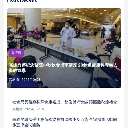
高培德
高雄秀傳紀念醫院中秋飲食指南講座 20餘道健康料理融入
衛教宣導
高培德 | 2025/10/03
社會局長蔡宛芬拜會康裕成、曾俊傑 行銷身障團體秋節禮盒
高培德 | 2024/07/15
民政局續攜手後憲荷松協會前進國小及百貨 合辦捐血活動同
步宣導全民國防