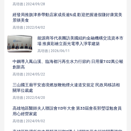
高培德 | 2024/09/28
經發局推旗津券帶動店家成長逾5成 歡迎把握連假賺好康賞美
景啖美食
高培德 | 2022/04/02
能源商等代表團訪美國紐約金融機構交流資本市
場 推廣彩繪立面光電導入淨零建築
高培德 | 2026/06/11
中鋼導入鳳山溪、臨海都污再生水力行節約 日用量7.02萬公噸
創新高
高培德 | 2024/05/22
三山國王廟平安遶境燃放鞭炮煙火違道安規定 民政局移請相
關單位裁處
高培德 | 2022/04/20
高雄地區醫師夫人聯誼會113年大會 第33屆會長郭瑩璱勉會員
用心經營家庭
高培德 | 2024/09/02