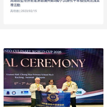
高雄區監理所前進屏縣滿州鄉3國小 試辦性平幸福悅閱育識宣
導活動
高培德 | 2023/02/15