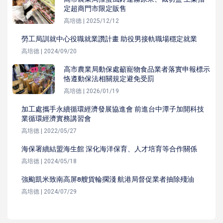
定超商門市限定販售
高培德 | 2025/12/12
勞工局訓就中心役職就業讚計畫 助役男接軌職場穩定就業
高培德 | 2024/09/20
高市農業局動保處籲寵物食品業者落實申報標示
恪遵動保法相關規定避免受罰
高培德 | 2026/01/19
加工處攜手永續循環經濟發展協進會 前進台中潭子加開科技
業循環經濟實務講習會
高培德 | 2022/05/27
海保署續結盟海生館 深化海洋保育、人才培育等合作關係
高培德 | 2024/05/18
強颱凱米致南高屏8艘貨輪擱淺 航港局督促業者抽除殘油
高培德 | 2024/07/29