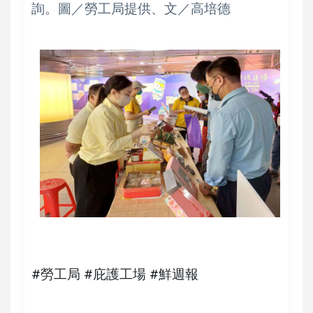
詢。圖／勞工局提供、文／高培德
#勞工局 #庇護工場 #鮮週報