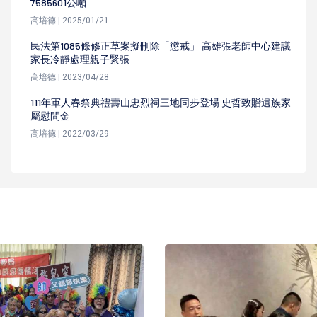
7585601公噸
高培德 | 2025/01/21
民法第1085條修正草案擬刪除「懲戒」 高雄張老師中心建議
家長冷靜處理親子緊張
高培德 | 2023/04/28
111年軍人春祭典禮壽山忠烈祠三地同步登場 史哲致贈遺族家
屬慰問金
高培德 | 2022/03/29