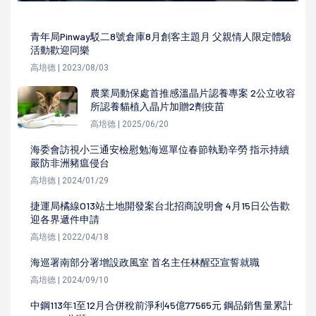
青年局Pinway駁二8號倉庫8月創客主題月 父親情人限定體驗
活動歡迎同樂
高培德 | 2023/08/03
農業局動保處首推感溫晶片認養專案 2公立收容
所認養貓植入晶片加贈2劑疫苗
高培德 | 2025/06/20
海委會訪視小三通安檢慰勉海巡單位春節執勤辛勞 指示持續
嚴防非洲豬瘟侵台
高培德 | 2024/01/29
捷運局橘線O13站土地開發案台北招商說明會 4月15日公告歡
迎各界遞件申請
高培德 | 2022/04/18
海巡署南部分署增設政風室 首名主任林醒亞宣誓就職
高培德 | 2024/09/10
中鋼113年1至12月合併稅前淨利45億77565元 鋼品銷售量累計