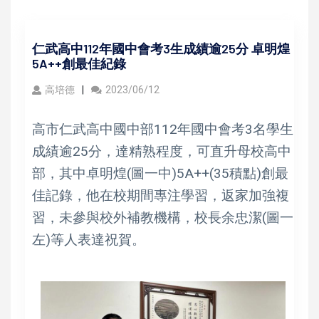
仁武高中112年國中會考3生成績逾25分 卓明煌
5A++創最佳紀錄
高培德
2023/06/12
高市仁武高中國中部112年國中會考3名學生
成績逾25分，達精熟程度，可直升母校高中
部，其中卓明煌(圖一中)5A++(35積點)創最
佳記錄，他在校期間專注學習，返家加強複
習，未參與校外補教機構，校長余忠潔(圖一
左)等人表達祝賀。