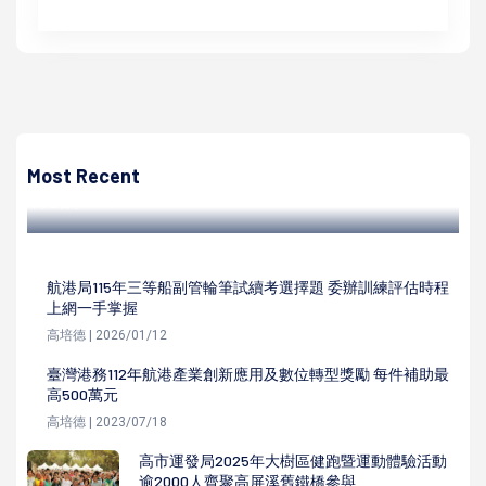
高培德
高雄湖內不動明王禪修寺歡慶釋迦牟尼佛聖誕 同步辦修行感
恩紀念日活動
Most Recent
高培德 | 2024/05/15
航港局115年三等船副管輪筆試續考選擇題 委辦訓練評估時程
上網一手掌握
高培德 | 2026/01/12
臺灣港務112年航港產業創新應用及數位轉型獎勵 每件補助最
高500萬元
高培德 | 2023/07/18
高市運發局2025年大樹區健跑暨運動體驗活動
逾2000人齊聚高屏溪舊鐵橋參與