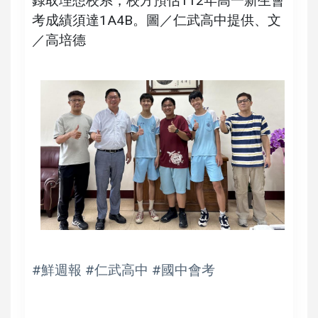
錄取理想校系，校方預估112年高一新生會
考成績須達1A4B。圖／仁武高中提供、文
／高培德
#鮮週報 #仁武高中 #國中會考