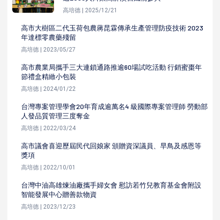
高培德 | 2025/12/21
高市大樹區二代玉荷包農蔣昆霖傳承生產管理防疫技術 2023
年達標零農藥殘留
高培德 | 2023/05/27
高市農業局攜手三大連鎖通路推逾60場試吃活動 行銷蜜棗年
節禮盒精緻小包裝
高培德 | 2024/01/22
台灣專案管理學會20年育成逾萬名4 級國際專案管理師 勞動部
人發品質管理三度奪金
高培德 | 2022/03/24
高市議會喜迎歷屆民代回娘家 頒贈資深議員、早鳥及感恩等
獎項
高培德 | 2022/10/01
台灣中油高雄煉油廠攜手婦女會 慰訪若竹兒教育基金會附設
智能發展中心贈善款物資
高培德 | 2023/12/23