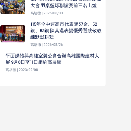
大會 羽桌籃球聯誼賽前三名出爐
高培德 | 2026/06/03
115年全中運高市代表隊37金、52
銀、83銅 陳其邁表揚優秀選致敬教
練默默耕耘
高培德 | 2026/05/26
平面媒體與高雄室裝公會合辦高雄國際建材大
展 9月8日至11日相約高展館
高培德 | 2023/09/08