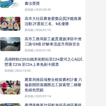
書法墨寶
高培德 | 2025/05/30
高市大社區農會蜜棗品質評鑑推廣
活動 評選前三名、9名優勝
高培德 | 2026/01/15
高市工務局新工處貫通旗津區中洲
三路129巷 紓解車流提升用路安全
高培德 | 2026/01/05
高雄輕軌C20台鐵美術館站至C24愛河之心站試
營運 C21A 至C24上車免刷卡購票
高培德 | 2022/10/05
農業局推區域整合根留農村計畫 六
龜新開部落國際志工探索營二梯聚
焦綠色照顧
高培德 | 2025/07/14
臺灣港務第72屆航海節高雄區慶祝