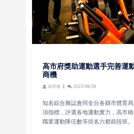
高市府獎助運動選手完善運動
商機
高培德
2023/08/28
知名綜合雜誌會同全台各縣市體育局
項指標，評選各地運動實力，高市積
職業運動隊伍數等排名六都前段班。