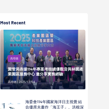
Most Recent
高培德
園管局表揚114年專案考核績優觀音與林園產
業園區服務中心 邀分享實務經驗
高培德 | 2025/12/04
海委會114年國家海洋日主視覺 結
合優席夫畫作「海王子」、洪根深