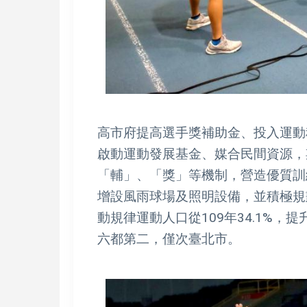
高市府提高選手獎補助金、投入運動
啟動運動發展基金、媒合民間資源，
「輔」、「獎」等機制，營造優質訓
增設風雨球場及照明設備，並積極規
動規律運動人口從109年34.1%，提升至
六都第二，僅次臺北市。