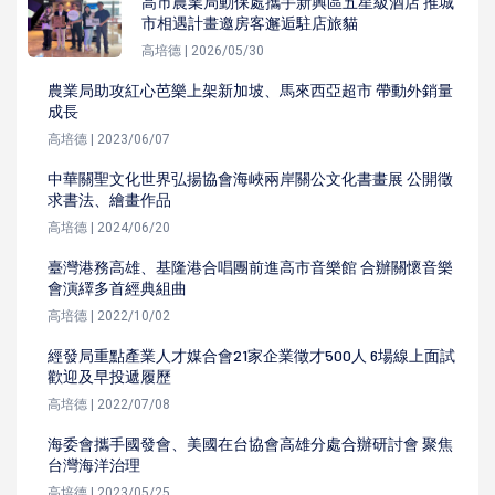
高市農業局動保處攜手新興區五星級酒店 推城
市相遇計畫邀房客邂逅駐店旅貓
高培德 | 2026/05/30
農業局助攻紅心芭樂上架新加坡、馬來西亞超市 帶動外銷量
成長
高培德 | 2023/06/07
中華關聖文化世界弘揚協會海峽兩岸關公文化書畫展 公開徵
求書法、繪畫作品
高培德 | 2024/06/20
臺灣港務高雄、基隆港合唱團前進高市音樂館 合辦關懷音樂
會演繹多首經典組曲
高培德 | 2022/10/02
經發局重點產業人才媒合會21家企業徵才500人 6場線上面試
歡迎及早投遞履歷
高培德 | 2022/07/08
海委會攜手國發會、美國在台協會高雄分處合辦研討會 聚焦
台灣海洋治理
高培德 | 2023/05/25