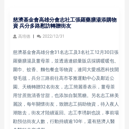
慈濟基金會高雄分會志社工張羅藥膳湯添購物
資 兵分多路慰訪轉贈街友
高培德
2022/12/31
慈濟基金會高雄分會31名志工及3名社工12月30日張
羅藥膳湯及薑母茶，並透過連鎖量販店採購暖暖包、
圍巾、蚊香、麵包餐盒等物資，連同大愛感恩科技開
發毛毯，兵分三路前往高市苓雅運動中心及鄰近公
園、天橋轉贈32名街友，志工簡麗香表示，薑母茶
用甘蔗熬清香甘甜，也添加自製黑糖。另名志工林美
麗說，每年關懷街友，致贈志工捐助物資，待入夜人
潮散去，街友才陸續返回。志工李琇釧也說，事前場
勘預估街友人數，行動持續逾10年，還有慈濟人醫