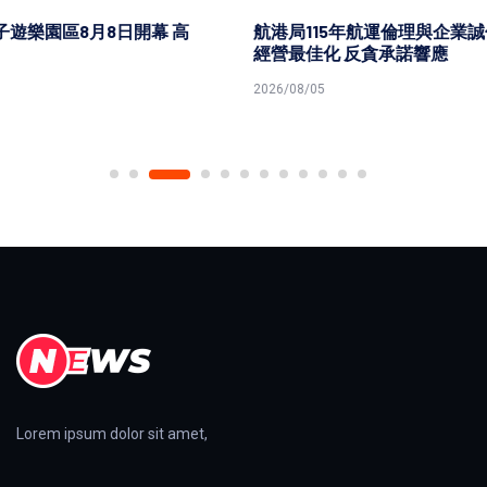
航港局115年航運倫理與企業誠信論壇聚焦綠能轉型廉潔
經營最佳化 反貪承諾響應
2026/08/05
Lorem ipsum dolor sit amet,