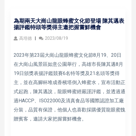
為期兩天大崗山龍眼蜂蜜文化節登場 陳其邁表
揚評鑑特頭等獎得主邀把握嘗鮮機會
高培德
2023/08/19
2023年第23屆大崗山龍眼蜂蜜文化節8月19、20日
在大崗山風景區如意公園舉行，高雄市長陳其邁8月
19日頒獎表揚評鑑競賽6名特等獎及21名頭等獎得
主，並在高腳杯堆成香檳塔倒入蜂蜜水，宣布活動正
式起跑，陳其邁說，龍眼蜂蜜經嚴謹評鑑，並透過通
過HACCP、ISO22000及清真食品等國際認證加工廠
分裝，品質有保證，他個人也喜歡採購優質龍眼蜜餽
贈賓客，邀請大家把握嘗鮮機會。