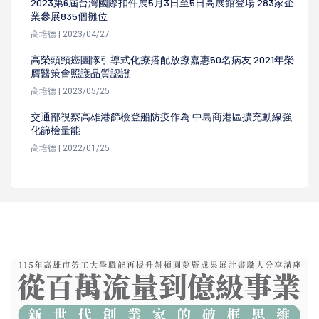
2023第6屆台灣國際扣件展5月3日至5日高展館登場 283家企
業參展835個攤位
高培德 | 2023/04/27
高榮頭頸癌團隊引導式化療搭配放療嘉惠50名病友 2021年榮
膺醫策會照護品質認證
高培德 | 2023/05/25
交通部視察高雄港篩檢登船防疫作為 中島商港區擴充動線強
化篩檢量能
高培德 | 2022/01/25