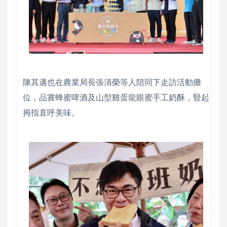
陳其邁也在農業局長張清榮等人陪同下走訪活動攤
位，品嘗蜂蜜啤酒及山型雞蛋龍眼蜜手工奶酥，豎起
拇指直呼美味。