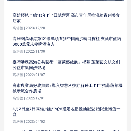
高雄輕軌全線113年1年1日試營運 高市青年局推沿線青創美食
店家
高培德 | 2023/12/28
高雄關高雄港第121號碼頭查獲中國南沙轉口貨櫃 夾藏市值約
3000萬元未稅啤酒沒入
高培德 | 2022/11/30
臺灣港務高港公共藝術「蓬萊藝啟航」揭幕 蓬萊藝文趴文創
公益市集同步登場
高培德 | 2022/01/07
高市農業局好農無限+導入智慧科技紓解缺工 111年招募蔬菜機
械示範合作農場
高培德 | 2022/12/01
4月3日至7日高雄捐血中心6指定地點挽袖獻愛 贈限量雞蛋一
盒
高培德 | 2023/04/02