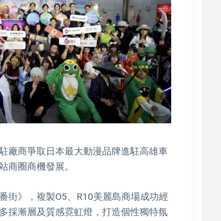
駐廠商爭取日本最大動漫品牌進駐高雄車
站商圈商機發展。
街》，複製O5、R10美麗島商場成功經
多採漸層及質感霓虹燈，打造個性獨特氛