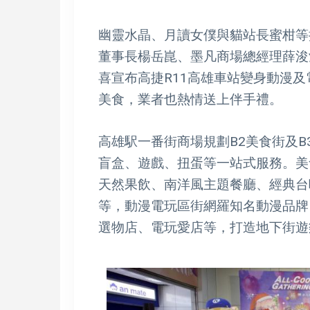
幽靈水晶、月讀女僕與貓站長蜜柑等
董事長楊岳崑、墨凡商場總經理薛浚
喜宣布高捷R11高雄車站變身動漫
美食，業者也熱情送上伴手禮。
高雄駅一番街商場規劃B2美食街及
盲盒、遊戲、扭蛋等一站式服務。美
天然果飲、南洋風主題餐廳、經典台
等，動漫電玩區街網羅知名動漫品牌
選物店、電玩愛店等，打造地下街遊