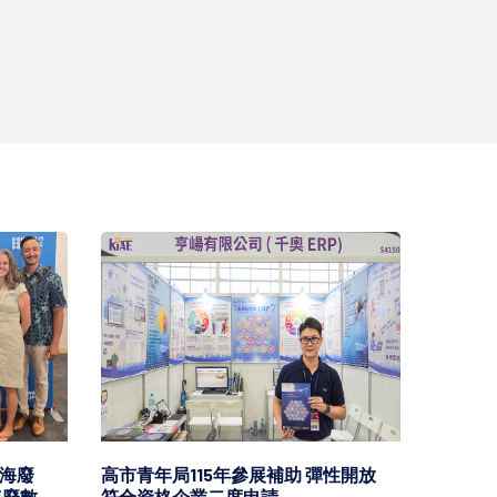
海廢
高市青年局115年參展補助 彈性開放
因應中
海廢數
符合資格企業二度申請
灣海峽