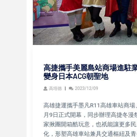
高捷攜手美麗島站商場進駐業
變身日本ACG朝聖地
高培德
2023/12/09
高雄捷運攜手墨凡R11高雄車站商場
月9日正式開幕，同步辦理高捷冬漫
家揪團開箱酷玩意，也祇能讓更多民
化，形塑高雄車站兼具交通樞紐及青