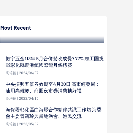
高培德
馬來西亞2023 跨域職業技能國際大賽 輔英科
大健美系師生摘1金1銀2新人獎
Most Recent
高培德 | 2023/08/10
振宇五金113年 5月合併營收成長7.77% 志工團挑
戰彰化縣鹿港鎮國際龍舟錦標賽
高培德 | 2024/06/07
中央振興五倍券效期至4月30日 高市經發局：
速用高雄券、商圈夜市券消費抽好禮
高培德 | 2022/04/16
海保署彰化區白海豚合作夥伴共識工作坊 海委
會主委管碧玲與當地漁會、漁民交流
高培德 | 2023/05/02