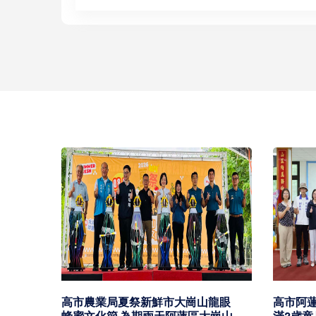
峰論壇
務共
高市農業局夏祭新鮮市大崗山龍眼
高市阿蓮
蜂蜜文化節 為期兩天阿蓮區大崗山
滿2歲童