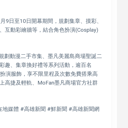
月9日至10日開幕期間，規劃集章、摸彩、
動彩繪牆等，結合角色扮演(Cosplay)
，規劃動漫二手市集、墨凡美麗島商場聖誕二
彩趣、集章換好禮等系列活動，逾百名
色扮演服飾，享不限里程及次數免費搭乘高
高捷及輕軌、MoFan墨凡商場官方社群
在地媒體 #高雄新聞 #鮮新聞 #高雄新聞網