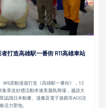
者打造高雄駅一番街 R11高雄車站
、WS原動漫遊打造《高雄駅一番街》，12
祭集章送好禮活動串連美麗島商場，邀請大
眾認識日本動畫、漫畫及電子遊戲等ACG文
春活力聖地。