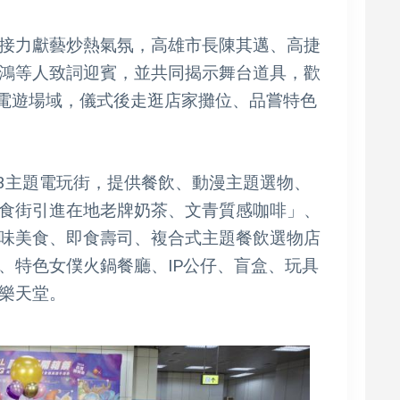
接力獻藝炒熱氣氛，高雄市長陳其邁、高捷
鴻等人致詞迎賓，並共同揭示舞台道具，歡
及電遊場域，儀式後走逛店家攤位、品嘗特色
B3主題電玩街，提供餐飲、動漫主題選物、
食街引進在地老牌奶茶、文青質感咖啡」、
味美食、即食壽司、複合式主題餐飲選物店
、特色女僕火鍋餐廳、IP公仔、盲盒、玩具
樂天堂。