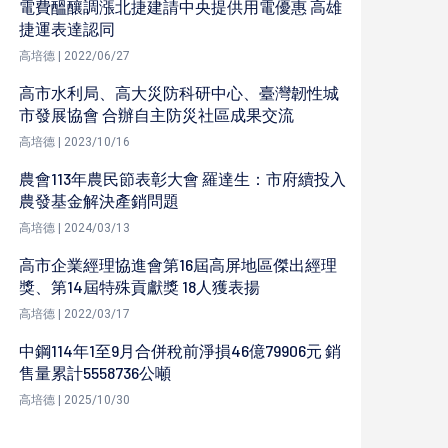
電費醞釀調漲北捷建請中央提供用電優惠 高雄
捷運表達認同
高培德 | 2022/06/27
高市水利局、高大災防科研中心、臺灣韌性城
市發展協會 合辦自主防災社區成果交流
高培德 | 2023/10/16
農會113年農民節表彰大會 羅達生：市府續投入
農發基金解決產銷問題
高培德 | 2024/03/13
高市企業經理協進會第16屆高屏地區傑出經理
獎、第14屆特殊貢獻獎 18人獲表揚
高培德 | 2022/03/17
中鋼114年1至9月合併稅前淨損46億79906元 銷
售量累計5558736公噸
高培德 | 2025/10/30