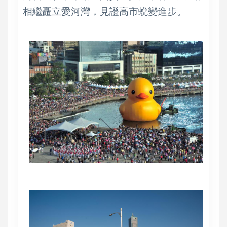
相繼矗立愛河灣，見證高市蛻變進步。