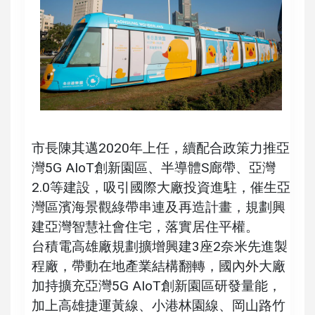
市長陳其邁2020年上任，續配合政策力推亞
灣5G AIoT創新園區、半導體S廊帶、亞灣
2.0等建設，吸引國際大廠投資進駐，催生亞
灣區濱海景觀綠帶串連及再造計畫，規劃興
建亞灣智慧社會住宅，落實居住平權。
台積電高雄廠規劃擴增興建3座2奈米先進製
程廠，帶動在地產業結構翻轉，國內外大廠
加持擴充亞灣5G AIoT創新園區研發量能，
加上高雄捷運黃線、小港林園線、岡山路竹