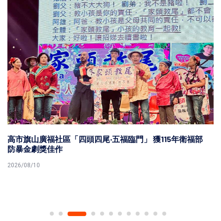
高市旗山廣福社區「四頭四尾‧五福臨門」 獲115年衛福部
防暴金劇獎佳作
2026/08/10