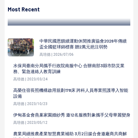
原民祭典線上看！與原住民文化零距離 拉阿魯哇族祭典線上
觀看
Most Recent
陳遍綠 | 2023/02/17
中華民國恩饋續運動休閒推廣協會2026年傳續
盃全國籃球錦標賽 贈2萬元挹注弱勢
高培德 | 2026/07/06
水保局臺南分局攜手行政院南服中心 合辦南部3縣市防災業
務、緊急連絡人教育訓練
高培德 | 2023/03/24
高榮住宿長照機構啟用規劃178床 跨科人員專業照護導入智能
設備
高培德 | 2023/10/23
伊甸基金會燕巢家園婚紗秀 邀12名服務對象攜手父母華麗變身
高培德 | 2023/05/12
農業局續推農產業智慧農業補助 3月2日媒合會邀廠商共商解