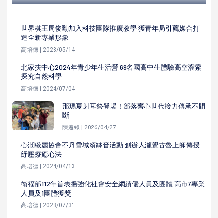
世界棋王周俊勳加入科技團隊推廣教學 獲青年局引薦媒合打
造全新專業形象
高培德 | 2023/05/14
北家扶中心2024年青少年生活營 69名國高中生體驗高空溜索
探究自然科學
高培德 | 2024/07/04
那瑪夏射耳祭登場！部落齊心世代接力傳承不間
斷
陳遍綠 | 2026/04/27
心潮緻麗協會不丹雪域頌缽音活動 創辦人瀧覺古魯上師傳授
紓壓療癒心法
高培德 | 2024/04/13
衛福部112年首表揚強化社會安全網績優人員及團體 高市7專業
人員及1團體獲獎
高培德 | 2023/07/31