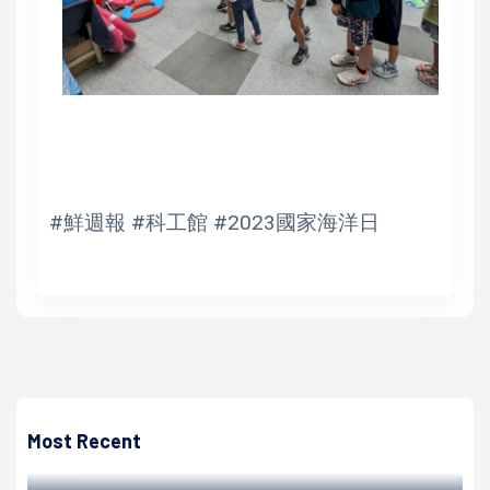
#鮮週報 #科工館 #2023國家海洋日
高培德
社會局結合小港醫院增設小港輔具便利站 持續佈建延伸全市
38區
Most Recent
高培德 | 2023/04/25