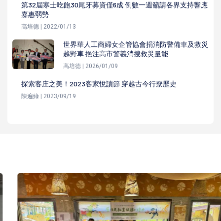
第32屆寒士吃飽30尾牙募資僅6成 倒數一週籲請各界支持響應
嘉惠弱勢
高培德 | 2022/01/13
世界華人工商婦女企管協會捐消防警備車及救災
越野車 挹注高市警義消搜救災量能
高培德 | 2026/01/09
探索客庄之美！2023客家悅讀節 穿越古今行尞歷史
陳遍綠 | 2023/09/19