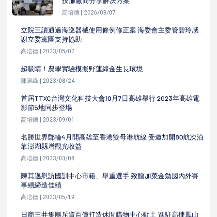
技服廠商分享解決方案
高培德 | 2026/08/07
立院三讀通過海巡器械使用條例修正案 海委會主委管碧玲感
謝立委黨團支持協助
高培德 | 2023/05/02
超吸睛！農學實驗模擬野蓮綠金生長環境
陳遍綠 | 2023/08/24
首屆TTXC台灣文化科技大會10月7日高雄舉行 2023年高雄電
影節5地同步登場
高培德 | 2023/09/01
名勝世界郵輪4月開高雄至香港雙母港航線 受邀加開80航次泊
靠澎湖縣增觀光收益
高培德 | 2023/03/08
陳其邁慰訪國訓中心市籍、舉重選手 致贈加菜金勉國內外賽
事續締造佳績
高培德 | 2023/05/19
日商三井集團斥資百億打造休閒購物中心動土 進駐高捷鳳山