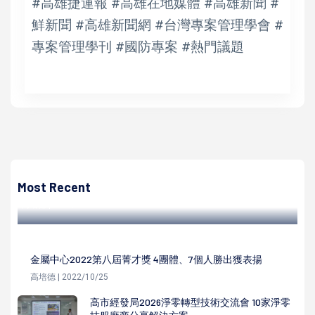
#高雄捷運報 #高雄在地媒體 #高雄新聞 #
鮮新聞 #高雄新聞網 #台灣專案管理學會 #
專案管理學刊 #國防專案 #熱門議題
高培德
第三屆綠色餐飲年會暨頒獎典禮高展館舉行 3名廚榮膺GDG
年度大使首屆得主
Most Recent
高培德 | 2023/12/14
金屬中心2022第八屆菁才獎 4團體、7個人勝出獲表揚
高培德 | 2022/10/25
高市經發局2026淨零轉型技術交流會 10家淨零