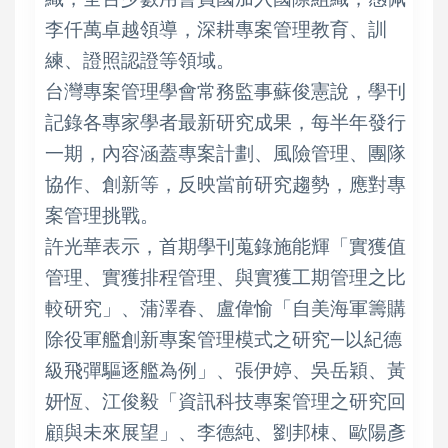
李仟萬卓越領導，深耕專案管理教育、訓
練、證照認證等領域。
台灣專案管理學會常務監事蘇俊憲說，學刊
記錄各專家學者最新研究成果，每半年發行
一期，內容涵蓋專案計劃、風險管理、團隊
協作、創新等，反映當前研究趨勢，應對專
案管理挑戰。
許光華表示，首期學刊蒐錄施能輝「實獲值
管理、實獲排程管理、與實獲工期管理之比
較研究」、蒲澤春、盧偉愉「自美海軍籌購
除役軍艦創新專案管理模式之研究—以紀德
級飛彈驅逐艦為例」、張伊婷、吳岳穎、黃
妍恆、江俊毅「資訊科技專案管理之研究回
顧與未來展望」、李德純、劉邦棟、歐陽彥