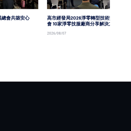
安心
高市經發局2026淨零轉型技術交流
高市勞
會 10家淨零技服廠商分享解決方案
原民就
2026/08/07
2026/08/