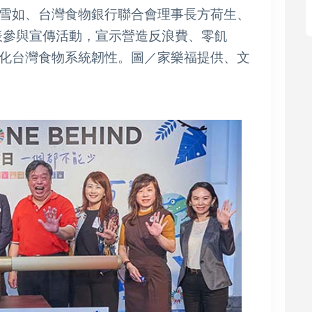
雪如、台灣食物銀行聯合會理事長方荷生、
代表參與宣傳活動，宣示營造反浪費、零飢
化台灣食物系統韌性。圖／家樂福提供、文