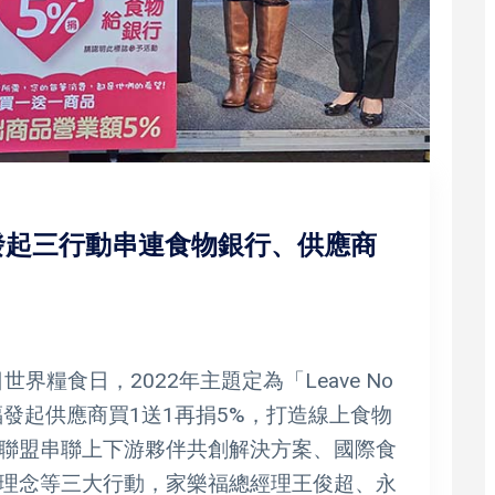
福發起三行動串連食物銀行、供應商
界糧食日，2022年主題定為「Leave No
家樂福發起供應商買1送1再捐5%，打造線上食物
聯盟串聯上下游夥伴共創解決方案、國際食
理念等三大行動，家樂福總經理王俊超、永