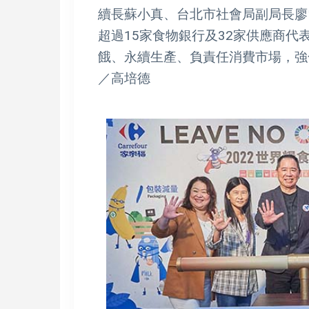
續長蘇小真、台北市社會局副局長廖
超過15家食物銀行及32家供應商
餓、永續生產、負責任消費市場，強
／高培德