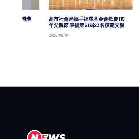
灣港
高市社會局攜手福澤基金會歡慶115
年父親節 表揚第51屆23名模範父親
2026/08/07