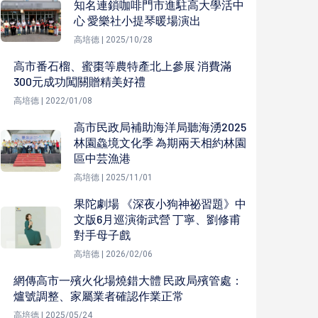
知名連鎖咖啡門市進駐高大學活中
心 愛樂社小提琴暖場演出
高培德 | 2025/10/28
高市番石榴、蜜棗等農特產北上參展 消費滿
300元成功闖關贈精美好禮
高培德 | 2022/01/08
高市民政局補助海洋局聽海湧2025
林園鱻境文化季 為期兩天相約林園
區中芸漁港
高培德 | 2025/11/01
果陀劇場 《深夜小狗神祕習題》中
文版6月巡演衛武營 丁寧、劉修甫
對手母子戲
高培德 | 2026/02/06
網傳高市一殯火化場燒錯大體 民政局殯管處：
爐號調整、家屬業者確認作業正常
高培德 | 2025/05/24