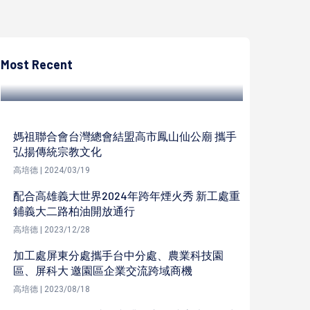
高培德
高雄心潮緻麗協會邀精神科醫師吳景寬解析
失眠 創辦人古魯上師丹雪域頌缽音樂療法
Most Recent
高培德 | 2024/05/11
媽祖聯合會台灣總會結盟高市鳳山仙公廟 攜手
弘揚傳統宗教文化
高培德 | 2024/03/19
配合高雄義大世界2024年跨年煙火秀 新工處重
鋪義大二路柏油開放通行
高培德 | 2023/12/28
加工處屏東分處攜手台中分處、農業科技園
區、屏科大 邀園區企業交流跨域商機
高培德 | 2023/08/18