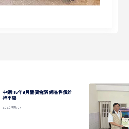
5年9月盤價會議 鋼品售價維
7