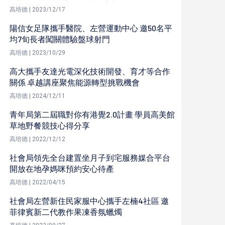
高培德 | 2023/12/17
陽信女足隊攜手醫院、左營運動中心 邀50名平
均7旬長者闖關體驗盤球射門
高培德 | 2023/10/29
高大攜手友達光電深化技術開發、育才等合作
關係 卓越講座聚焦能源轉型挑戰機會
高培德 | 2024/12/11
青年局第二屆職對你有港覺2.0計畫 學員高美館
草地野餐競技心得分享
高培德 | 2022/12/12
社會局領先全台建置坐月子到宅服務媒合平台
開放在地孕媽咪預約安心待產
高培德 | 2022/04/15
社會局左營新住民家服中心攜手左楠4社區 邀
菲律賓新二代教作果凍香氛蠟燭