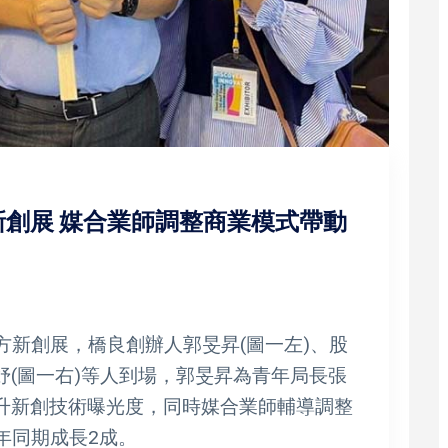
創展 媒合業師調整商業模式帶動
方新創展，橋良創辦人郭旻昇(圖一左)、股
妤(圖一右)等人到場，郭旻昇為青年局長張
提升新創技術曝光度，同時媒合業師輔導調整
年同期成長2成。