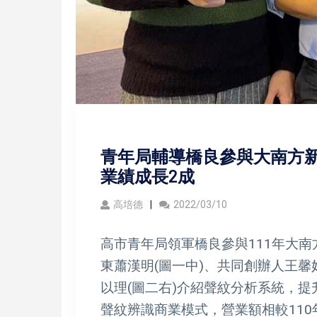
青年局輔導橋良參與大南方新
業績成長2成
高培德
2022/03/10
高市青年局領軍橋良參與111年大南
東蕭漢明(圖一中)、共同創辦人王馨
以理(圖二右)介紹聲紋分析系統，
聲紋辨識商業模式，營業額相較110