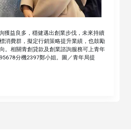
諮詢獲益良多，穩健邁出創業步伐，未來持續
標消費群，擬定行銷策略提升業績，也鼓勵
向。相關青創貸款及創業諮詢服務可上青年
95678分機2397鄭小姐。圖／青年局提