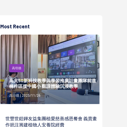
Most Recent
高培德
高大5G新科技教學與學習推廣計畫團隊前進
楠梓區援中國小 觀課體驗沉浸教學
高培德 | 2025/11/26
世豐世鎧鏵友益集團植愛慈善感恩餐會 義賣畫
作挹注籌建植物人安養院經費