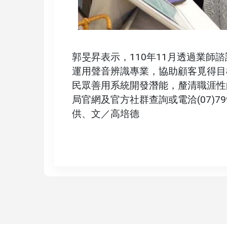
郭旻昇表示，110年11月透過業師
運用聲音辨識專業，協助顧客覓得目
民眾善用系統開發潛能，釐清職涯性
局官網及官方社群查詢或電洽(07)79
供、文／高培德