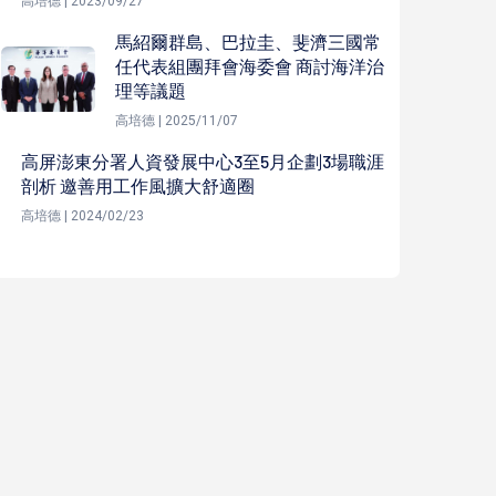
高培德 | 2023/09/27
馬紹爾群島、巴拉圭、斐濟三國常
任代表組團拜會海委會 商討海洋治
理等議題
高培德 | 2025/11/07
高屏澎東分署人資發展中心3至5月企劃3場職涯
剖析 邀善用工作風擴大舒適圈
高培德 | 2024/02/23