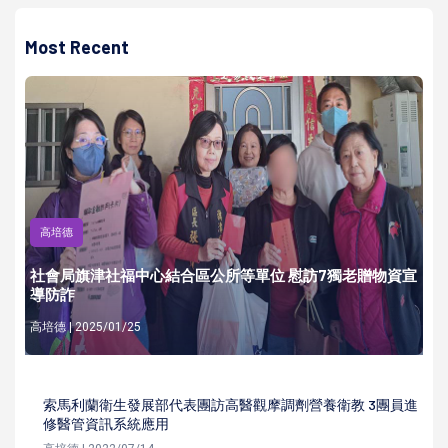
Most Recent
高培德
社會局旗津社福中心結合區公所等單位 慰訪7獨老贈物資宣
導防詐
高培德 | 2025/01/25
索馬利蘭衛生發展部代表團訪高醫觀摩調劑營養衛教 3團員進
修醫管資訊系統應用