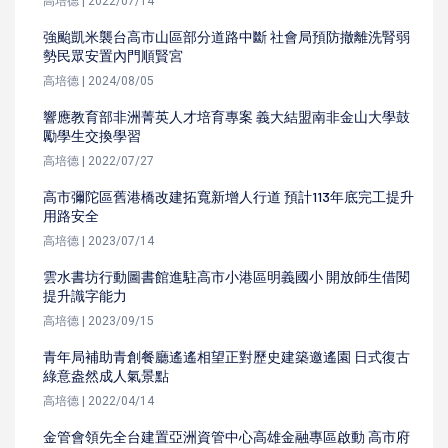
高培德 | 2022/07/14
強颱凱米襲台高市山區部分道路中斷 社會局預防撤離洗腎弱
勢民眾安置內門順賢宮
高培德 | 2024/08/05
響應教育部非洲菁英人才培育專案 義大結盟南非金山大學鼓
勵學生交換學習
高培德 | 2022/07/27
高市彌陀區舊港橋改建拓寬新增人行道 預計113年底完工提升
用路安全
高培德 | 2023/07/14
雲水書坊行動圖書館進駐高市小港區明義國小 開放師生借閱
提升識字能力
高培德 | 2023/09/15
青年局補助青創餐廳遙遙相望正對歷史建築邀遙園 日式復古
綠意盎然成人氣景點
高培德 | 2022/04/14
金管會領先全台建置亞洲資管中心高雄金融專區啟動 高市府