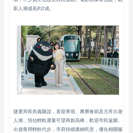
影人潮成長約2成。
捷運局長吳義隆說，喜迎寒假、農曆春節及元宵出遊
人潮，預估輕軌運量可望再創高峰，歡迎市民返鄉、
出遊善用輕軌代步，市府持續廣納民意，優化相關服