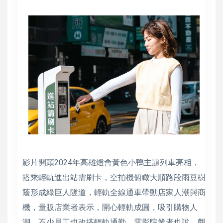
影片開頭2024年高雄燈會黃色小鴨主題列車亮相，
搭乘輕軌進出站需刷卡，空拍機俯瞰大順路段雨豆樹
蔭形成綠巨人隧道，輕軌全線通車帶動店家人潮與商
機，量販店業者表示，開心輕軌成圓，吸引購物人
潮，不少員工也改搭輕軌通勤。電影院業者也說，觀