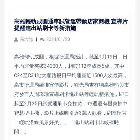
高雄輕軌成圓通車試營運帶動店家商機 宣導片
提醒進出站刷卡等新措施
高培德
2024/01/20
高雄輕軌成圓，根據捷運局統計，截至1月19日，日
平均運量突破34000人，相較112年成長6成，其中
C24至C31站大順路段日平均運量近1500人次最高，
高市捷運局續推宣傳影片，觀光局吉祥物高雄熊與市
府發言人周璟瑜宣導刷卡進出站等輕軌新措施，即日
起至2月25日試營運刷卡免扣款，每週還有機會抽中
智慧型手機，影片上線吸引近3萬人觀看，網友留言
「輕軌沿線風景好美」、「進出站刷卡比較省時
間」。